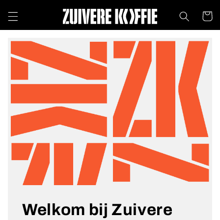
Meteen
naar de
Winkelwa
content
Welkom bij Zuivere