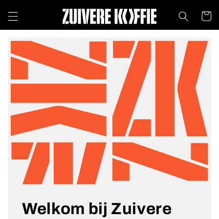
Meteen
naar de
Winkelwa
content
Welkom bij Zuivere