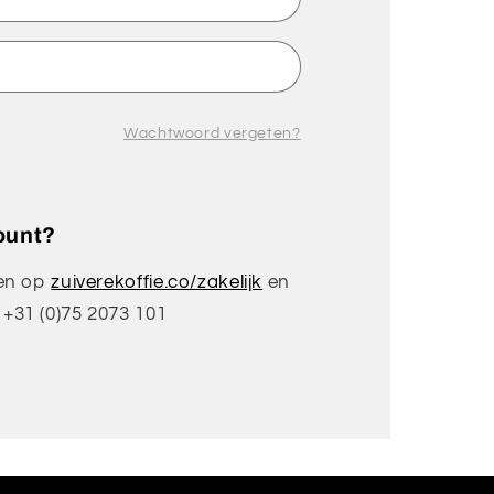
Wachtwoord vergeten?
ount?
len op
zuiverekoffie.co/zakelijk
en
+31 (0)75 2073 101