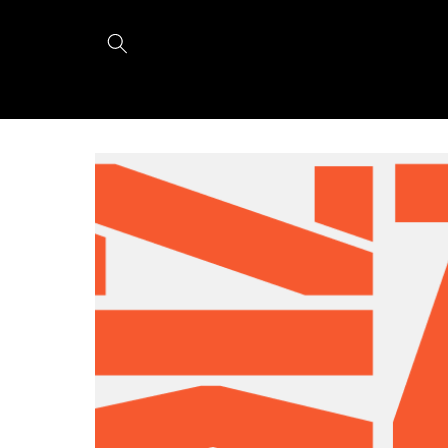
Meteen
naar de
content