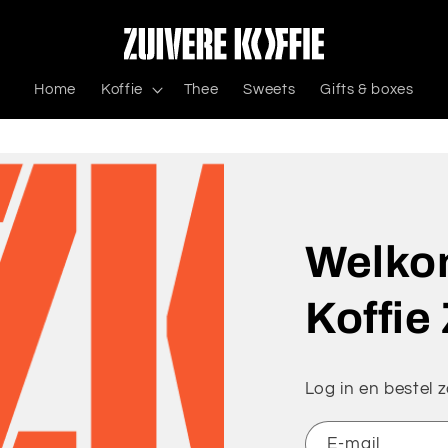
Home
Koffie
Thee
Sweets
Gifts & boxes
Welkom
Koffie
Log in en bestel za
E‑mail