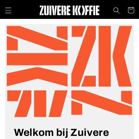
Meteen
naar de
Winkelwa
content
Welkom bij Zuivere